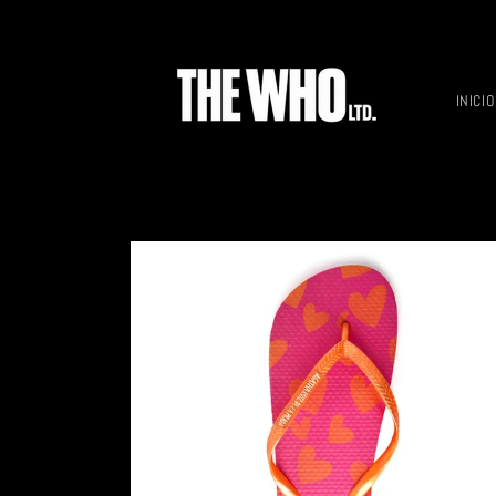
Ir
directamente
al contenido
INICIO
Ir
directamente
a la
información
del producto