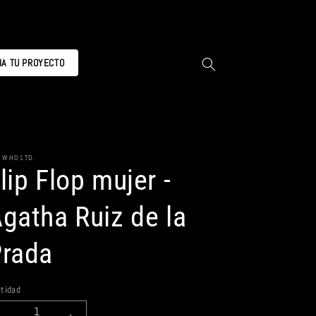
CIA TU PROYECTO
 WHO LTD.
lip Flop mujer -
gatha Ruiz de la
rada
tidad
ntidad